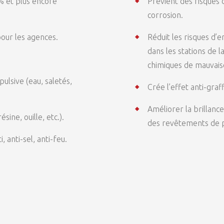
% et plus encore
Prévient des risques
corrosion.
pour les agences.
Réduit les risques d
dans les stations de l
chimiques de mauvaise
lsive (eau, saletés,
Crée l’effet anti-graff
Améliorer la brillance
sine, ouille, etc.).
des revêtements de p
, anti-sel, anti-feu.