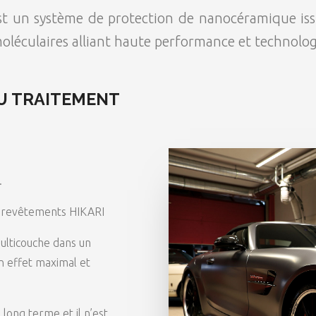
t un système de protection de nanocéramique issu 
léculaires alliant haute performance et technolog
DU TRAITEMENT
.
les revêtements HIKARI
ulticouche dans un
un effet maximal et
 long terme et il n’est