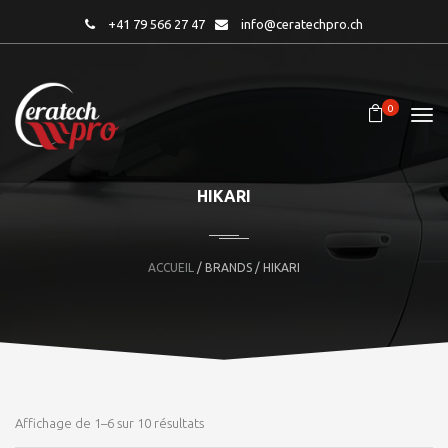
+41 79 566 27 47
info@ceratechpro.ch
0
HIKARI
ACCUEIL
/ BRANDS / HIKARI
Affichage de 1–6 sur 10 résultats